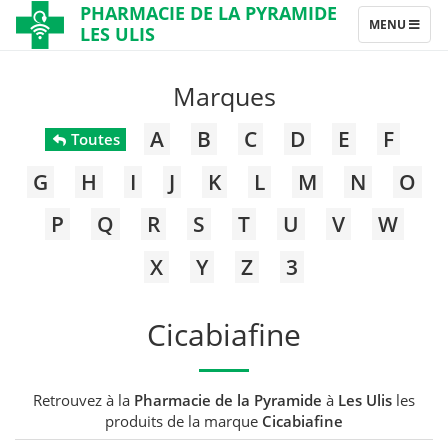
PHARMACIE DE LA PYRAMIDE
TOGGLE
MENU
LES ULIS
NAVIGATION
Marques
A
B
C
D
E
F
Toutes
G
H
I
J
K
L
M
N
O
P
Q
R
S
T
U
V
W
X
Y
Z
3
Cicabiafine
Retrouvez à la
Pharmacie de la Pyramide
à
Les Ulis
les
produits de la marque
Cicabiafine