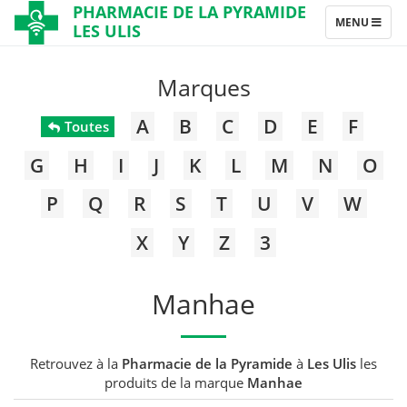
PHARMACIE DE LA PYRAMIDE
TOGGLE
MENU
LES ULIS
NAVIGATION
Marques
A
B
C
D
E
F
Toutes
G
H
I
J
K
L
M
N
O
P
Q
R
S
T
U
V
W
X
Y
Z
3
Manhae
Retrouvez à la
Pharmacie de la Pyramide
à
Les Ulis
les
produits de la marque
Manhae