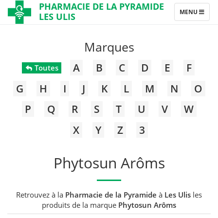
PHARMACIE DE LA PYRAMIDE
TOGGLE
MENU
LES ULIS
NAVIGATION
Marques
A
B
C
D
E
F
Toutes
G
H
I
J
K
L
M
N
O
P
Q
R
S
T
U
V
W
X
Y
Z
3
Phytosun Arôms
Retrouvez à la
Pharmacie de la Pyramide
à
Les Ulis
les
produits de la marque
Phytosun Arôms