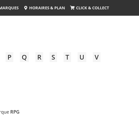
MARQUES
HORAIRES & PLAN
CLICK & COLLECT
P
Q
R
S
T
U
V
arque
RPG