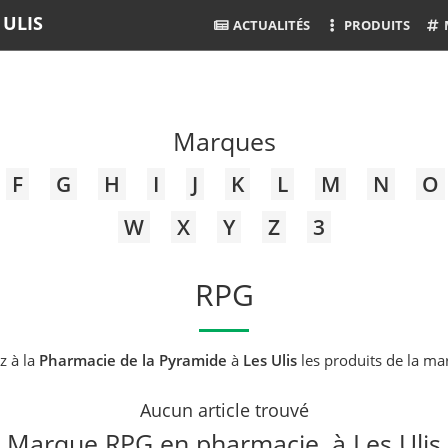
 ULIS
ACTUALITÉS
PRODUITS
Marques
F
G
H
I
J
K
L
M
N
O
W
X
Y
Z
3
RPG
z à la
Pharmacie de la Pyramide
à
Les Ulis
les produits de la m
Aucun article trouvé
Marque RPG en pharmacie, à Les Ulis