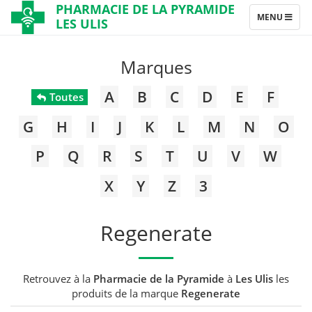
PHARMACIE DE LA PYRAMIDE
TOGGLE
MENU
LES ULIS
NAVIGATION
Marques
A
B
C
D
E
F
Toutes
G
H
I
J
K
L
M
N
O
P
Q
R
S
T
U
V
W
X
Y
Z
3
Regenerate
Retrouvez à la
Pharmacie de la Pyramide
à
Les Ulis
les
produits de la marque
Regenerate