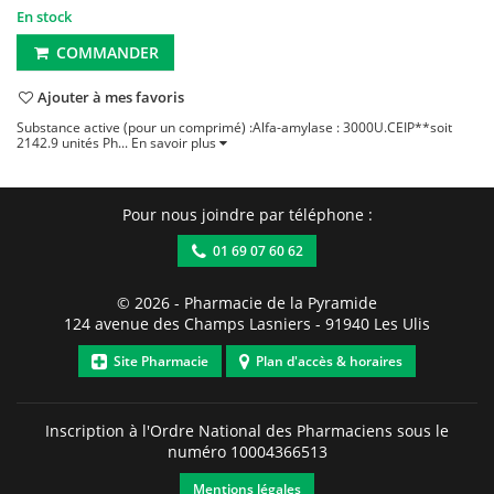
En stock
COMMANDER
Ajouter à mes favoris
Substance active (pour un comprimé) :Alfa-amylase : 3000U.CEIP**soit
2142.9 unités Ph...
En savoir plus
Pour nous joindre par téléphone :
01 69 07 60 62
© 2026 -
Pharmacie de la Pyramide
124 avenue des Champs Lasniers
-
91940
Les Ulis
Site Pharmacie
Plan d'accès & horaires
Inscription à l'Ordre National des Pharmaciens sous le
numéro
10004366513
Mentions légales