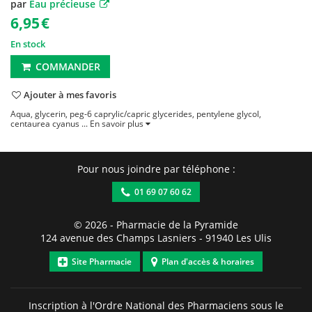
par
Eau précieuse
6,95
€
En stock
COMMANDER
Ajouter à mes favoris
Aqua, glycerin, peg-6 caprylic/capric glycerides, pentylene glycol,
centaurea cyanus ...
En savoir plus
Pour nous joindre par téléphone :
01 69 07 60 62
© 2026 -
Pharmacie de la Pyramide
124 avenue des Champs Lasniers
-
91940
Les Ulis
Site Pharmacie
Plan d'accès & horaires
Inscription à l'Ordre National des Pharmaciens sous le