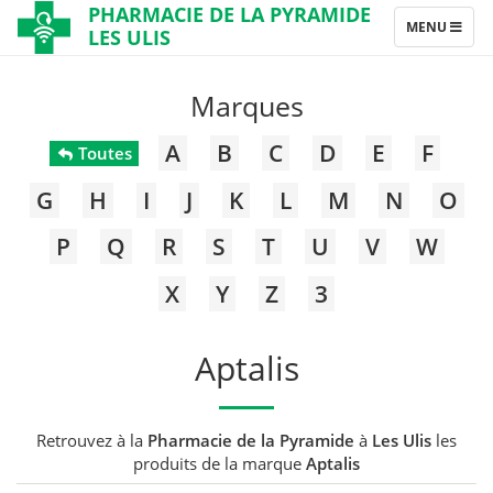
PHARMACIE DE LA PYRAMIDE
TOGGLE
MENU
LES ULIS
NAVIGATION
Marques
A
B
C
D
E
F
Toutes
G
H
I
J
K
L
M
N
O
P
Q
R
S
T
U
V
W
X
Y
Z
3
Aptalis
Retrouvez à la
Pharmacie de la Pyramide
à
Les Ulis
les
produits de la marque
Aptalis