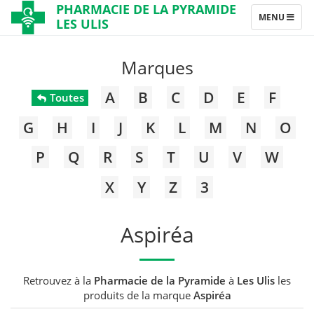
PHARMACIE DE LA PYRAMIDE
TOGGLE
MENU
LES ULIS
NAVIGATION
Marques
A
B
C
D
E
F
Toutes
G
H
I
J
K
L
M
N
O
P
Q
R
S
T
U
V
W
X
Y
Z
3
Aspiréa
Retrouvez à la
Pharmacie de la Pyramide
à
Les Ulis
les
produits de la marque
Aspiréa