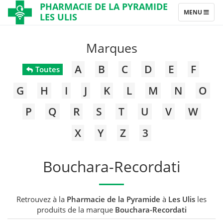
PHARMACIE DE LA PYRAMIDE
TOGGLE
MENU
LES ULIS
NAVIGATION
Marques
A
B
C
D
E
F
Toutes
G
H
I
J
K
L
M
N
O
P
Q
R
S
T
U
V
W
X
Y
Z
3
Bouchara-Recordati
Retrouvez à la
Pharmacie de la Pyramide
à
Les Ulis
les
produits de la marque
Bouchara-Recordati