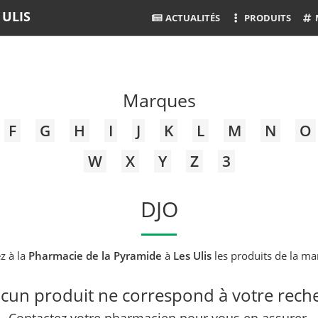
 ULIS
ACTUALITÉS
PRODUITS
Marques
F
G
H
I
J
K
L
M
N
O
W
X
Y
Z
3
DJO
z à la
Pharmacie de la Pyramide
à
Les Ulis
les produits de la m
un produit ne correspond à votre rech
Contactez votre pharmacien pour vous en assurer.