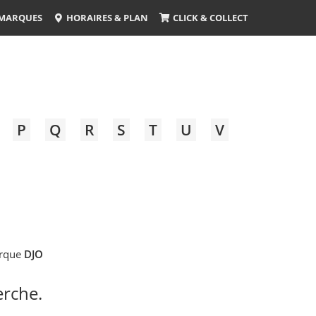
MARQUES
HORAIRES & PLAN
CLICK & COLLECT
P
Q
R
S
T
U
V
arque
DJO
erche.