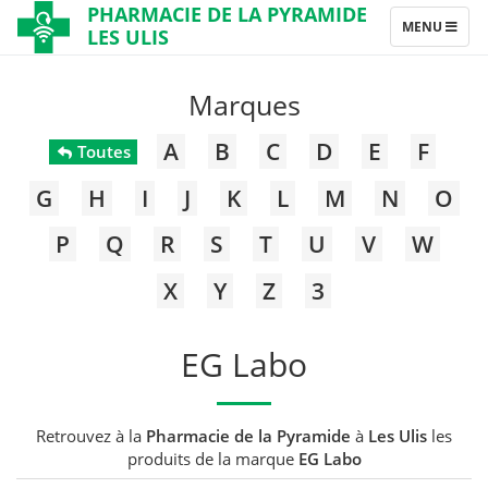
PHARMACIE DE LA PYRAMIDE
TOGGLE
MENU
LES ULIS
NAVIGATION
Marques
A
B
C
D
E
F
Toutes
G
H
I
J
K
L
M
N
O
P
Q
R
S
T
U
V
W
X
Y
Z
3
EG Labo
Retrouvez à la
Pharmacie de la Pyramide
à
Les Ulis
les
produits de la marque
EG Labo