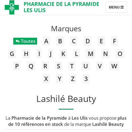
PHARMACIE DE LA PYRAMIDE
TOGGLE
MENU
LES ULIS
NAVIGATION
Marques
A
B
C
D
E
F
Toutes
G
H
I
J
K
L
M
N
O
P
Q
R
S
T
U
V
W
X
Y
Z
3
Lashilé Beauty
La
Pharmacie de la Pyramide
à
Les Ulis
vous propose
plus
de 10 références en stock
de la marque
Lashilé Beauty