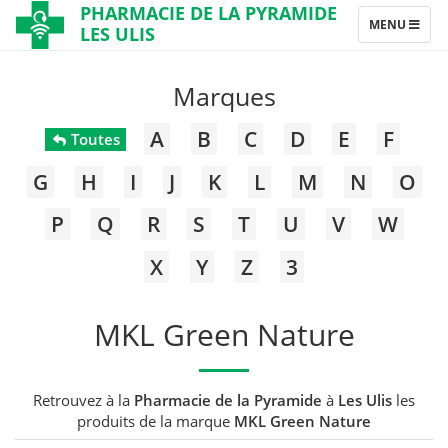
PHARMACIE DE LA PYRAMIDE
TOGGLE
MENU
LES ULIS
NAVIGATION
Marques
A
B
C
D
E
F
Toutes
G
H
I
J
K
L
M
N
O
P
Q
R
S
T
U
V
W
X
Y
Z
3
MKL Green Nature
Retrouvez à la
Pharmacie de la Pyramide
à
Les Ulis
les
produits de la marque
MKL Green Nature