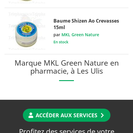
Baume Shizen Ao Crevasses
15ml
par
MKL Green Nature
En stock
Marque MKL Green Nature en
pharmacie, à Les Ulis
ACCÉDER AUX SERVICES
Profitez des services de votre