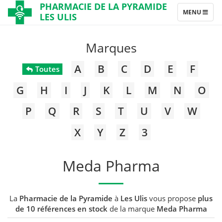
PHARMACIE DE LA PYRAMIDE
TOGGLE
MENU
LES ULIS
NAVIGATION
Marques
A
B
C
D
E
F
Toutes
G
H
I
J
K
L
M
N
O
P
Q
R
S
T
U
V
W
X
Y
Z
3
Meda Pharma
La
Pharmacie de la Pyramide
à
Les Ulis
vous propose
plus
de 10 références en stock
de la marque
Meda Pharma