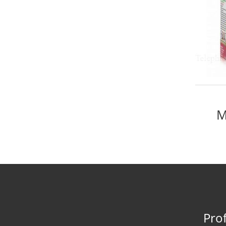
M
Prof