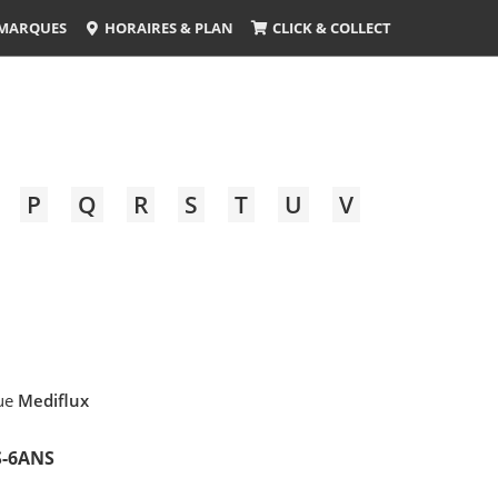
MARQUES
HORAIRES & PLAN
CLICK & COLLECT
P
Q
R
S
T
U
V
que
Mediflux
S-6ANS