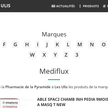
 ULIS
ACTUALITÉS
PRODUITS
Marques
F
G
H
I
J
K
L
M
N
O
W
X
Y
Z
3
Mediflux
 la
Pharmacie de la Pyramide
à
Les Ulis
les produits de la mar
ABLE SPAC2 CHAMB INH PEDIA 9MOI
A MASQ T NEW