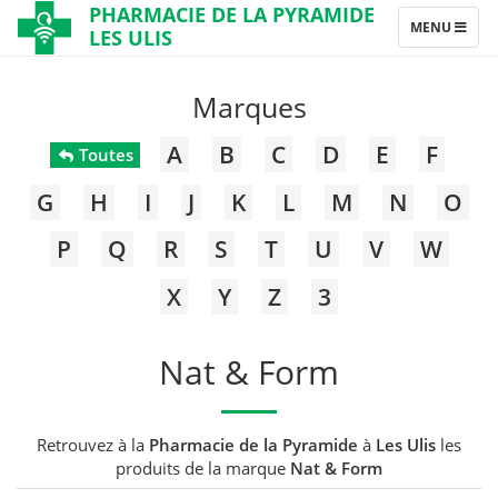
PHARMACIE DE LA PYRAMIDE
TOGGLE
MENU
LES ULIS
NAVIGATION
Marques
A
B
C
D
E
F
Toutes
G
H
I
J
K
L
M
N
O
P
Q
R
S
T
U
V
W
X
Y
Z
3
Nat & Form
Retrouvez à la
Pharmacie de la Pyramide
à
Les Ulis
les
produits de la marque
Nat & Form