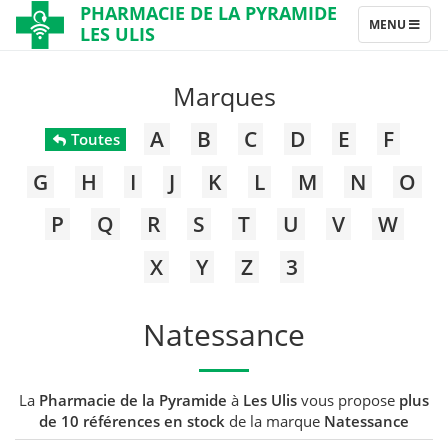
PHARMACIE DE LA PYRAMIDE
TOGGLE
MENU
LES ULIS
NAVIGATION
Marques
A
B
C
D
E
F
Toutes
G
H
I
J
K
L
M
N
O
P
Q
R
S
T
U
V
W
X
Y
Z
3
Natessance
La
Pharmacie de la Pyramide
à
Les Ulis
vous propose
plus
de 10 références en stock
de la marque
Natessance