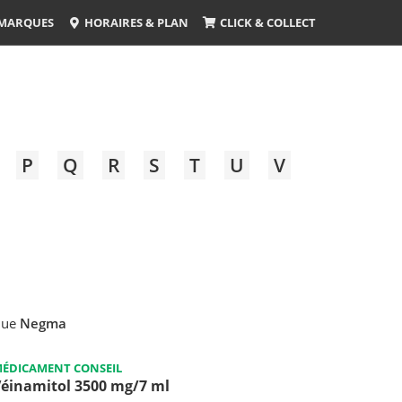
MARQUES
HORAIRES & PLAN
CLICK & COLLECT
P
Q
R
S
T
U
V
que
Negma
ÉDICAMENT CONSEIL
éinamitol 3500 mg/7 ml