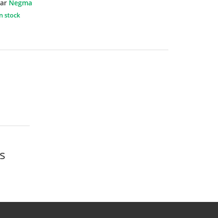
ar
Negma
n stock
s