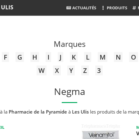
 ULIS
ACTUALITÉS
PRODUITS
Marques
F
G
H
I
J
K
L
M
N
O
W
X
Y
Z
3
Negma
à la
Pharmacie de la Pyramide
à
Les Ulis
les produits de la mar
IL
M
V