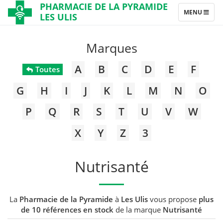
PHARMACIE DE LA PYRAMIDE
TOGGLE
MENU
LES ULIS
NAVIGATION
Marques
A
B
C
D
E
F
Toutes
G
H
I
J
K
L
M
N
O
P
Q
R
S
T
U
V
W
X
Y
Z
3
Nutrisanté
La
Pharmacie de la Pyramide
à
Les Ulis
vous propose
plus
de 10 références en stock
de la marque
Nutrisanté