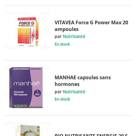
VITAVEA Force G Power Max 20
ampoules
par
Nutrisanté
En stock
MANHAE capsules sans
hormones
par
Nutrisanté
En stock
BIO NUTRISANTE ENERGIE 20 S