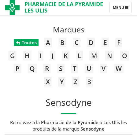
PHARMACIE DE LA PYRAMIDE
TOGGLE
MENU
LES ULIS
NAVIGATION
Marques
A
B
C
D
E
F
Toutes
G
H
I
J
K
L
M
N
O
P
Q
R
S
T
U
V
W
X
Y
Z
3
Sensodyne
Retrouvez à la
Pharmacie de la Pyramide
à
Les Ulis
les
produits de la marque
Sensodyne