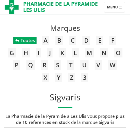
PHARMACIE DE LA PYRAMIDE
TOGGLE
MENU
LES ULIS
NAVIGATION
Marques
A
B
C
D
E
F
Toutes
G
H
I
J
K
L
M
N
O
P
Q
R
S
T
U
V
W
X
Y
Z
3
Sigvaris
La
Pharmacie de la Pyramide
à
Les Ulis
vous propose
plus
de 10 références en stock
de la marque
Sigvaris