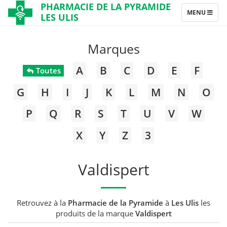
PHARMACIE DE LA PYRAMIDE
TOGGLE
MENU
LES ULIS
NAVIGATION
Marques
A
B
C
D
E
F
Toutes
G
H
I
J
K
L
M
N
O
P
Q
R
S
T
U
V
W
X
Y
Z
3
Valdispert
Retrouvez à la
Pharmacie de la Pyramide
à
Les Ulis
les
produits de la marque
Valdispert